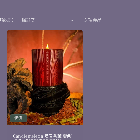
序依據：
5 項產品
特價
Candlemeleon 英國香薰(變色)