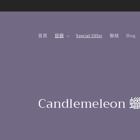
跳至內容
首頁
目錄
Special Offer
聯絡
Blog
商
Candlemeleon 
品
系