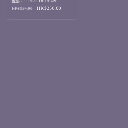
蠟燭 - FOREST OF DEAN
定
售
HK$250.00
HK$357.00
價
價