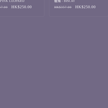
 PINK LEOPARD
蠟燭 - BISCAY
售
HK$250.00
定
售
HK$250.00
7.00
HK$357.00
價
價
價