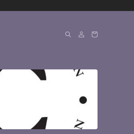
購
登
物
入
車