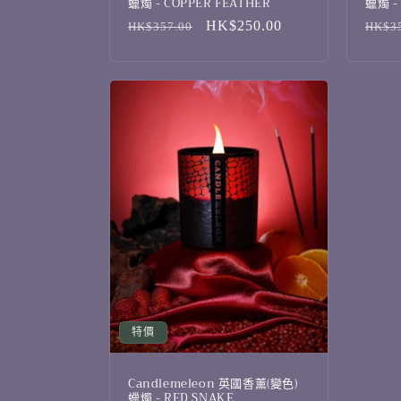
蠟燭 - COPPER FEATHER
蠟燭 -
定
售
HK$250.00
定
HK$357.00
HK$35
價
價
價
特價
Candlemeleon 英國香薰(變色)
蠟燭 - RED SNAKE