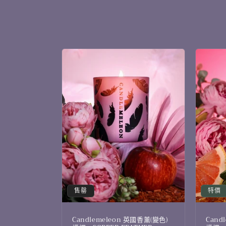
列
:
售罄
特價
Candlemeleon 英國香薰(變色)
Cand