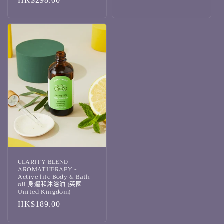
定
HK$298.00
價
價
CLARITY BLEND
AROMATHERAPY -
Active life Body & Bath
oil 身體和沐浴油 (英國
United Kingdom)
定
HK$189.00
價