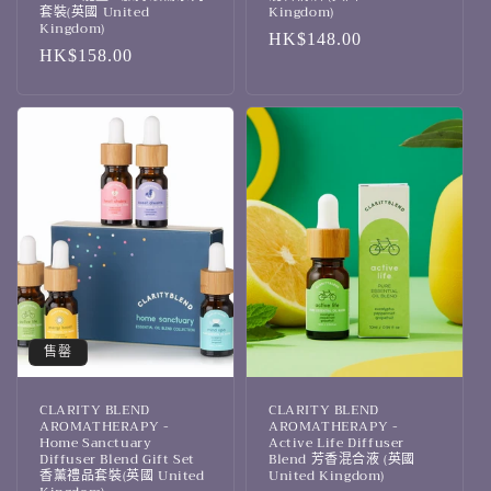
套裝(英國 United
Kingdom)
Kingdom)
定
HK$148.00
定
HK$158.00
價
價
售罄
CLARITY BLEND
CLARITY BLEND
AROMATHERAPY -
AROMATHERAPY -
Home Sanctuary
Active Life Diffuser
Diffuser Blend Gift Set
Blend 芳香混合液 (英國
香薰禮品套裝(英國 United
United Kingdom)