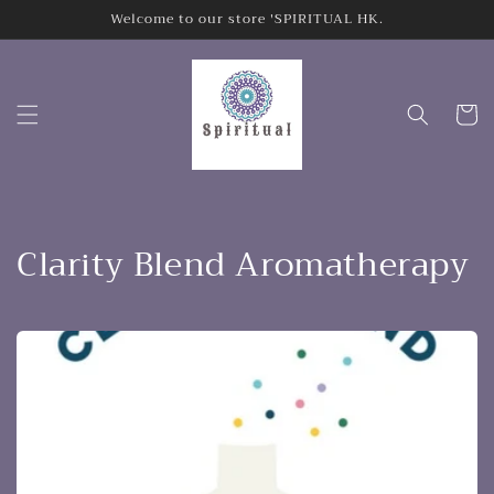
Welcome to our store 'SPIRITUAL HK.
跳至內容
購
物
車
商
Clarity Blend Aromatherapy
品
系
列
: