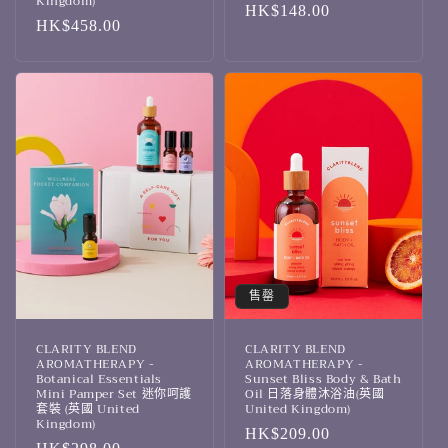
Kingdom)
定
HK$148.00
定
HK$458.00
價
價
售罄
CLARITY BLEND
CLARITY BLEND
AROMATHERAPY -
AROMATHERAPY -
Botanical Essentials
Sunset Bliss Body & Bath
Mini Pamper Set 迷你呵護
Oil 日落身體沐浴油(英國
套裝 (英國 United
United Kingdom)
Kingdom)
定
HK$209.00