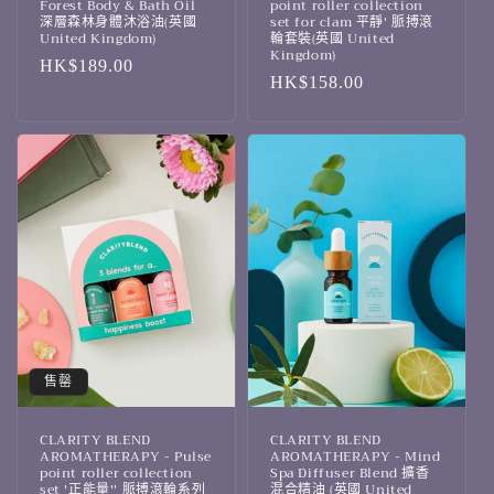
Forest Body & Bath Oil
point roller collection
深層森林身體沐浴油(英國
set for clam 平靜' 脈搏滾
United Kingdom)
輪套裝(英國 United
Kingdom)
定
HK$189.00
定
HK$158.00
價
價
售罄
CLARITY BLEND
CLARITY BLEND
AROMATHERAPY - Pulse
AROMATHERAPY - Mind
point roller collection
Spa Diffuser Blend 擴香
set '正能量'' 脈搏滾輪系列
混合精油 (英國 United