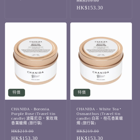
定
售
HK$219.00
價
HK$153.30
價
特價
特價
CHANIDA - Boronia.
CHANIDA - White Tea・
Purple Rose (Travel tin
Osmanthus (Travel tin
candle) 波羅尼亞・紫玫瑰
candle) 白茶・桂花香薰蠟
香薰蠟燭 (旅行裝)
燭 (旅行裝)
定
售
定
售
HK$219.00
HK$219.00
價
HK$153.30
價
價
HK$153.30
價