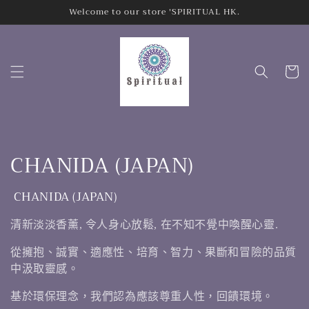
Welcome to our store 'SPIRITUAL HK.
跳至內容
購
物
車
商
CHANIDA (JAPAN)
品
CHANIDA (JAPAN)
系
清新淡淡香薰, 令人身心放鬆, 在不知不覺中喚醒心靈.
列
從擁抱、誠實、適應性、培育、智力、果斷和冒險的品質
:
中汲取靈感。
基於環保理念，我們認為應該尊重人性，回饋環境。