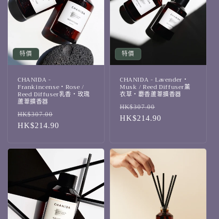
特價
特價
CHANIDA -
CHANIDA - Lavender・
Frankincense・Rose /
Musk / Reed Diffuser薰
Reed Diffuser乳香・玫瑰
衣草・麝香蘆葦擴香器
蘆葦擴香器
定
售
HK$307.00
定
售
HK$307.00
價
HK$214.90
價
價
HK$214.90
價