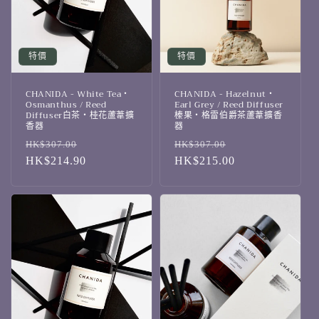
特價
特價
CHANIDA - White Tea・
CHANIDA - Hazelnut・
Osmanthus / Reed
Earl Grey / Reed Diffuser
Diffuser白茶・桂花蘆葦擴
榛果・格雷伯爵茶蘆葦擴香
香器
器
定
售
定
售
HK$307.00
HK$307.00
價
HK$214.90
價
價
HK$215.00
價