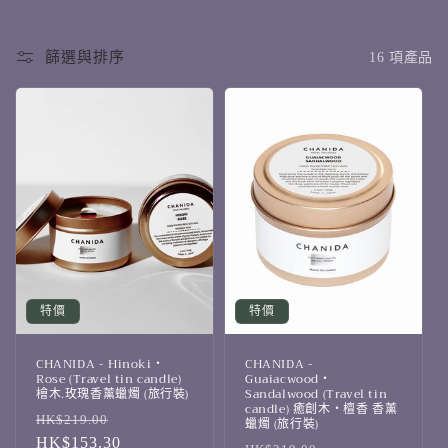
篩選與排序
16 項產品
特價
特價
CHANIDA - Hinoki・
CHANIDA -
Rose (Travel tin candle)
Guaiacwood・
檜木.玫瑰香薰蠟燭 (旅行裝)
Sandalwood (Travel tin
candle) 癒創木・檀香 香薰
定
售
HK$219.00
蠟燭 (旅行裝)
價
HK$153.30
價