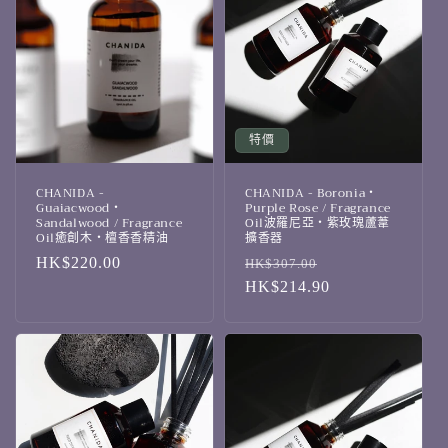
特價
CHANIDA -
CHANIDA - Boronia・
Guaiacwood・
Purple Rose / Fragrance
Sandalwood / Fragrance
Oil波羅尼亞・紫玫瑰蘆葦
Oil癒創木・檀香香精油
擴香器
定
HK$220.00
定
售
HK$307.00
價
價
HK$214.90
價