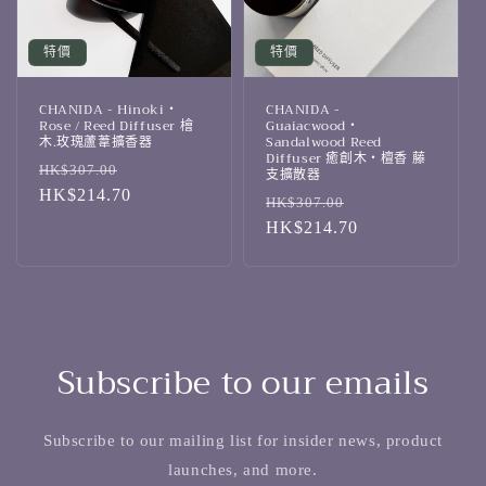
特價
特價
CHANIDA - Hinoki・
CHANIDA -
Rose / Reed Diffuser 檜
Guaiacwood・
木.玫瑰蘆葦擴香器
Sandalwood Reed
Diffuser 癒創木・檀香 藤
定
售
HK$307.00
支擴散器
價
HK$214.70
價
定
售
HK$307.00
價
HK$214.70
價
Subscribe to our emails
Subscribe to our mailing list for insider news, product
launches, and more.