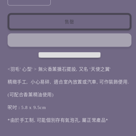
1
無
無
火
火
香
香
售罄
薰
薰
擴
擴
石
石
擺
擺
設
設
(天
(天
<羽毛' 心型' > 無火香薰擴石擺設, 又名 '天使之翼'
使
使
之
之
精緻手工, 小心易碎, 適合室內放置或
汽車,
可作裝飾便用.
翼)
翼)
(可配合香薰精油使用)
數
數
量
量
呎吋 : 5.8 x 9.5cm
減
增
*由於手工制, 可能個別存有氣泡孔, 屬正常產品*
少
加