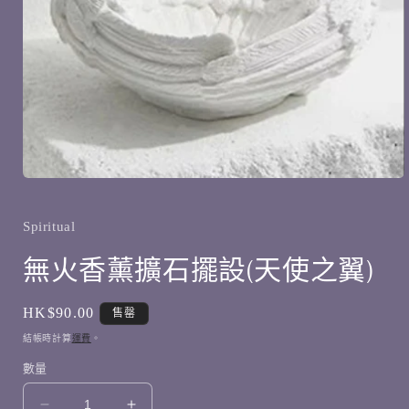
在
互
動
Spiritual
視
無火香薰擴石擺設(天使之翼)
窗
中
開
啟
定
HK$90.00
售罄
多
價
結帳時計算
運費
。
媒
體
數量
檔
案