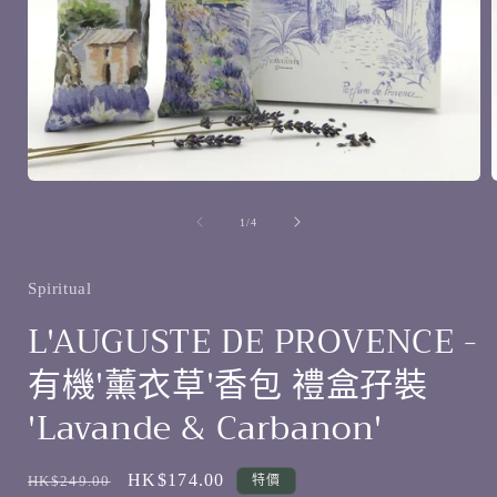
在
互
/
1
/
4
動
視
窗
Spiritual
中
開
L'AUGUSTE DE PROVENCE -
啟
多
有機'薰衣草'香包 禮盒孖裝
媒
體
'Lavande & Carbanon'
檔
案
1
定
售
HK$174.00
HK$249.00
特價