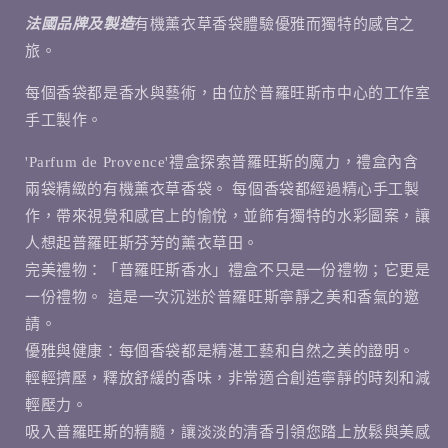
孖
孖
法國品牌及製造
有機薰衣草香袋體驗優雅而獨特的感官之
裝
裝
旅。
&#39;Lavande
&#39;Lavande
&amp;
&amp;
每個香袋都是香水與藝術，由位於普羅旺斯市中心的工作室
Carbanon&#39;
Carbanon&#39;
手工製作。
數
數
量
量
'Parfum de Provence'禮盒探索普羅旺斯的魔力，禮盒內含
減
增
兩袋精緻的有機薰衣草香袋。 每個香袋都經過精心手工製
少
加
作，帶來視覺和感官上的愉悅，並飾有獨特的水彩圖案，讓
人想起普羅旺斯芬芳的薰衣草田。
完美禮物：「普羅旺斯香水」禮盒不只是一份禮物；它更是
一份禮物。 這是一次沉迷於普羅旺斯寧靜之美和香氣的邀
請。
優雅與健康：每個香袋都是精湛工藝和自然之美的證明。
輕輕擠壓，釋放舒緩的香味，非常適合創造寧靜的時刻和減
輕壓力。
吸入普羅旺斯的精髓，讓淡淡的清香引領您踏上放鬆與美感