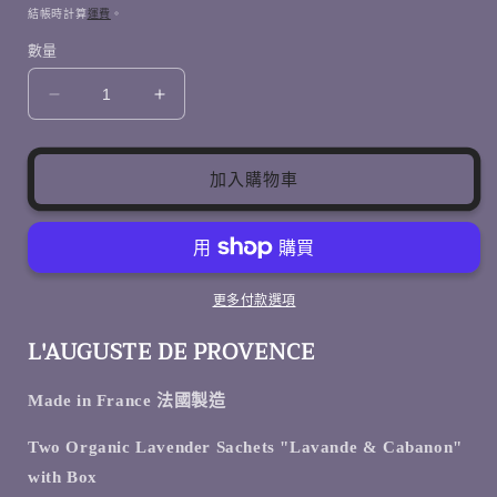
價
價
結帳時計算
運費
。
數量
L&#39;AUGUSTE
L&#39;AUGUSTE
DE
DE
PROVENCE
PROVENCE
-
-
加入購物車
有
有
機
機
&#39;
&#39;
薰
薰
更多付款選項
衣
衣
草
草
L'AUGUSTE DE PROVENCE
&#39;
&#39;
香
香
Made in France 法國製造
包
包
Two Organic Lavender Sachets "Lavande & Cabanon"
禮
禮
with Box
盒
盒